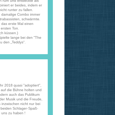
n rum und entdeckte als
iniert er beides, indem er
cht runter zu fallen.
er damalige Combo immer
rabassisten, schwärmte.
r das erste Mal einen
 ersten Ton.
ch küssen.)
Spielte lange bei den "The
u den „Teddys“.
r 2018 quasi "adoptiert",
 auf die Bühne holten und
sondern auch das Publikum
 der Musik und die Freude,
 inzwischen nicht nur bei
i beiden Schlager-Spaß-
 uns zu haben !