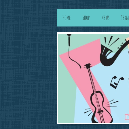
Home
Shop
News
Term