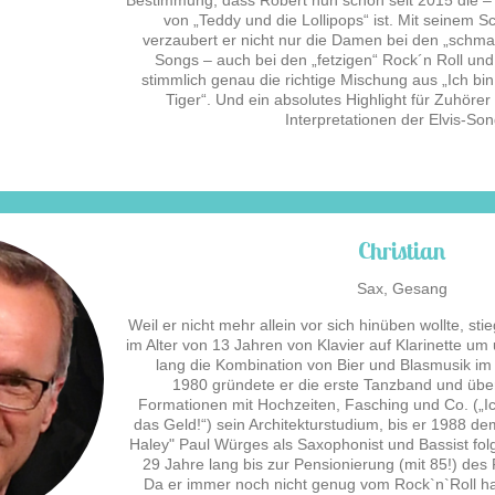
Bestimmung, dass Robert nun schon seit 2015 die 
von „Teddy und die Lollipops“ ist. Mit seinem 
verzaubert er nicht nur die Damen bei den „schm
Songs – auch bei den „fetzigen“ Rock´n Roll und S
stimmlich genau die richtige Mischung aus „Ich bi
Tiger“. Und ein absolutes Highlight für Zuhöre
Interpretationen der Elvis-Son
Christian
Sax, Gesang
Weil er nicht mehr allein vor sich hinüben wollte, s
im Alter von 13 Jahren von Klavier auf Klarinette um
lang die Kombination von Bier und Blasmusik im 
1980 gründete er die erste Tanzband und über
Formationen mit Hochzeiten, Fasching und Co. („I
das Geld!“) sein Architekturstudium, bis er 1988 de
Haley" Paul Würges als Saxophonist und Bassist folgt
29 Jahre lang bis zur Pensionierung (mit 85!) des 
Da er immer noch nicht genug vom Rock`n`Roll hat