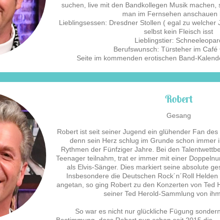
suchen, live mit den Bandkollegen Musik machen, s
man im Fernsehen anschauen
Lieblingsessen: Dresdner Stollen ( egal zu welcher 
selbst kein Fleisch isst
Lieblingstier: Schneeleopar
Berufswunsch: Türsteher im Café 
Seite im kommenden erotischen Band-Kalende
Robert
Gesang
Robert ist seit seiner Jugend ein glühender Fan des
denn sein Herz schlug im Grunde schon immer 
Rythmen der Fünfziger Jahre. Bei den Talentwettb
Teenager teilnahm, trat er immer mit einer Doppelnu
als Elvis-Sänger. Dies markiert seine absolute ges
Insbesondere die Deutschen Rock´n´Roll Helden
angetan, so ging Robert zu den Konzerten von Ted He
seiner Ted Herold-Sammlung von ihm
So war es nicht nur glückliche Fügung sondern