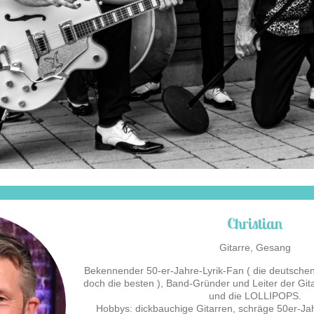
Christian
Gitarre, Gesang
Bekennender 50-er-Jahre-Lyrik-Fan ( die deutsche
doch die besten ), Band-Gründer und Leiter der Gi
und die LOLLIPOPS.
Hobbys: dickbauchige Gitarren, schräge 50er-Ja