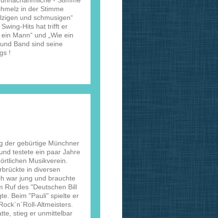
– unnachahmliche - Stimme
Schmelz in der Stimme
alzigen und schmusigen“
wing-Hits hat trifft er
n ein Mann“ und „Wie ein
r und Band sind seine
gs !
tieg der gebürtige Münchner
 und testete ein paar Jahre
örtlichen Musikverein.
brückte in diversen
ch war jung und brauchte
m Ruf des "Deutschen Bill
e. Beim "Pauli" spielte er
Rock`n`Roll-Altmeisters.
te, stieg er unmittelbar