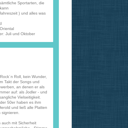
ämtliche Sportarten, die
 kann
Jahreszeit ) und alles was
d
Oriental
r: Juli und Oktober
 Rock´n Roll, kein Wunder,
im Takt der Songs und
ewerben, an denen er als
mmer auf: als Jodler - und
angliche Vielseitigkeit.
 der 50er haben es ihm
rold und ließ alle Platten
 signieren.
 auch mit Sicherheit