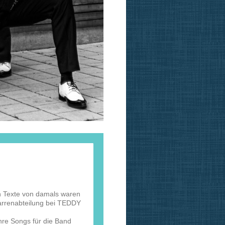
n Texte von damals waren
tarrenabteilung bei TEDDY
hre Songs für die Band