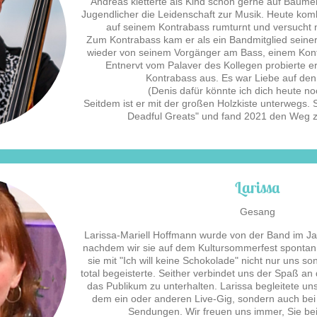
Andreas kletterte als Kind schon gerne auf Bäume
Jugendlicher die Leidenschaft zur Musik. Heute komb
auf seinem Kontrabass rumturnt und versucht ni
Zum Kontrabass kam er als ein Bandmitglied sein
wieder von seinem Vorgänger am Bass, einem Kont
Entnervt vom Palaver des Kollegen probierte e
Kontrabass aus. Es war Liebe auf den
(Denis dafür könnte ich dich heute no
Seitdem ist er mit der großen Holzkiste unterwegs. 
Deadful Greats" und fand 2021 den Weg z
Larissa
Gesang
Larissa-Mariell Hoffmann wurde von der Band im Jah
nachdem wir sie auf dem Kultursommerfest spontan
sie mit "Ich will keine Schokolade" nicht nur uns 
total begeisterte. Seither verbindet uns der Spaß an
das Publikum zu unterhalten. Larissa begleitete uns
dem ein oder anderen Live-Gig, sondern auch be
Sendungen. Wir freuen uns immer, Sie bei