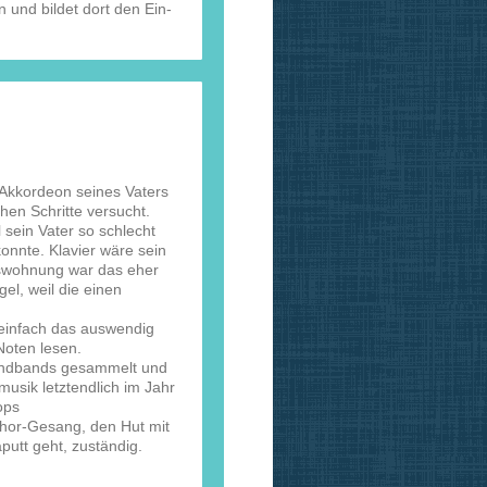
 und bildet dort den Ein-
 Akkordeon seines Vaters
hen Schritte versucht.
l sein Vater so schlecht
onnte. Klavier wäre sein
tswohnung war das eher
el, weil die einen
n einfach das auswendig
 Noten lesen.
gendbands gesammelt und
musik letztendlich im Jahr
ops
 Chor-Gesang, den Hut mit
putt geht, zuständig.